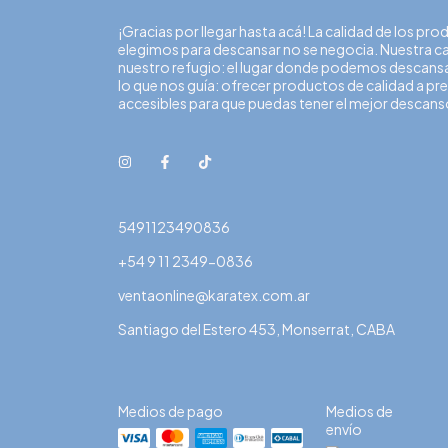
¡Gracias por llegar hasta acá! La calidad de los pr
elegimos para descansar no se negocia. Nuestra c
nuestro refugio: el lugar donde podemos descansa
lo que nos guía: ofrecer productos de calidad a pr
accesibles para que puedas tener el mejor descans
5491123490836
+54 9 11 2349-0836
ventaonline@karatex.com.ar
Santiago del Estero 453, Monserrat, CABA
Medios de pago
Medios de
envío