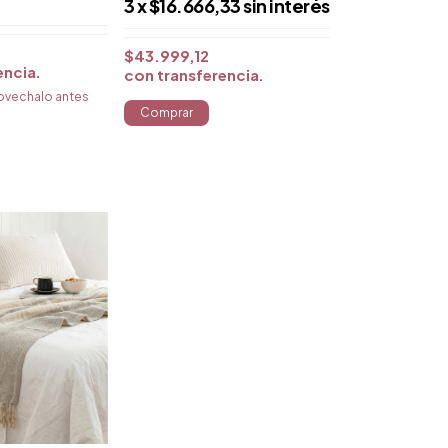
3
x
$16.666,33
sin interés
$43.999,12
encia
con
transferencia
provechalo antes
e
Comprar