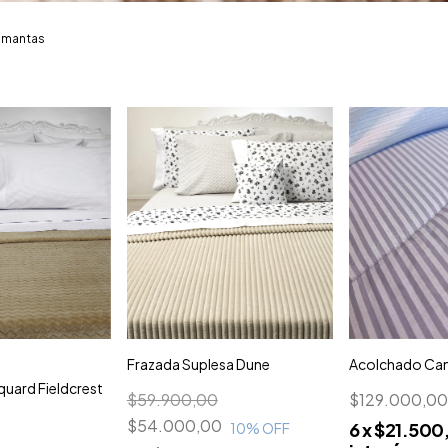
y mantas
Frazada Suplesa Dune
Acolchado Cann
quard Fieldcrest
$59.900,00
$129.000,0
$54.000,00
6
x
$21.500
10
% OFF