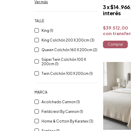
Ver más
3
x
$14.966
interés
TALLE
$39.512,00
King (1)
con
transfe
King Colchón 200 X 200cm (3)
Comprar
Queen Colchón 160 X 200cm (2)
Súper Twin Colchón 100 X
200cm (1)
Twin Colchón 100 X 200cm (1)
MARCA
Acolchado Cannon (1)
Fieldcrest By Cannon (1)
Home & Cotton By Karatex (3)
Suplesa (1)