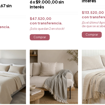
interés
6
x
$9.000,00
sin
,67
sin
interés
$113.520,00
con
transfer
$47.520,00
con
transferencia
¡Es el último! A
rencia
de que se acab
¡Solo quedan
2
en stock!
Comprar
Comprar