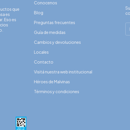
Conocenos
Su
oductos que
Blog
c
asa es
r. Eso es
Preguntas frecuentes
ecios
o.
Guía de medidas
Cambios y devoluciones
Locales
Contacto
Visitá nuestra web institucional
Héroes de Malvinas
Términos y condiciones