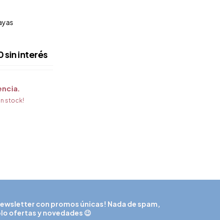
ayas
0
sin interés
encia
n stock!
ewsletter con promos únicas! Nada de spam,
lo ofertas y novedades 😉