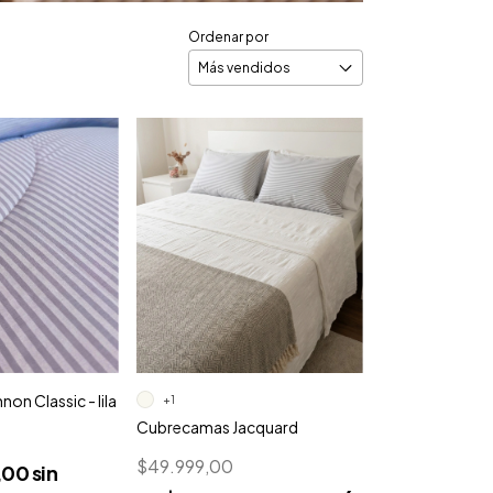
Ordenar por
on Classic - lila
+1
Cubrecamas Jacquard
0
$49.999,00
,00
sin