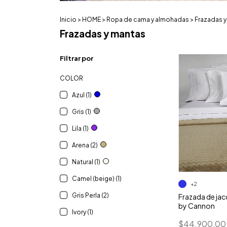
Inicio
>
HOME
>
Ropa de cama y almohadas
>
Frazadas 
Frazadas y mantas
Filtrar por
COLOR
Azul (1)
Gris (1)
Lila (1)
Arena (2)
Natural (1)
Camel (beige) (1)
+2
Gris Perla (2)
Frazada de jac
by Cannon
Ivory (1)
$44.900,00