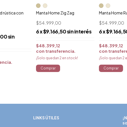
 rústica con
Manta Home Zig Zag
Manta Home R
$54.999,00
$54.999,00
6
x
$9.166,50
sin interés
6
x
$9.166,5
,00
sin
$48.399,12
$48.399,12
con
transferencia
con
transfer
¡Solo quedan
2
en stock!
¡Solo quedan
2
e
rencia
Comprar
Comprar
LINKS ÚTILES
¡N
so