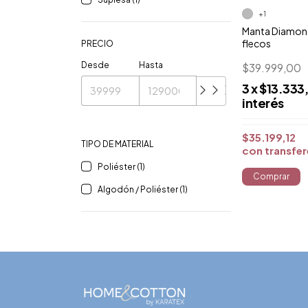
+1
Manta Diamond
flecos
PRECIO
Desde
Hasta
$39.999,00
3
x
$13.333
interés
$35.199,12
TIPO DE MATERIAL
con
transfe
Poliéster (1)
Comprar
Algodón / Poliéster (1)