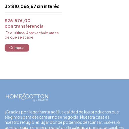
3
x
$10.066,67
sin interés
$26.576,00
con
transferencia
¡Es el último! Aprovechalo antes
de que se acabe
Comprar
¡Gracias por llegar hasta acá! La calidad de los productos que
elegimos para descansar no se negocia. Nuestra casa es
nuestro refugio: el lugar donde podemos descansar. Eso es lo
que nos guía: ofrecer productos de calidad a precios accesibles