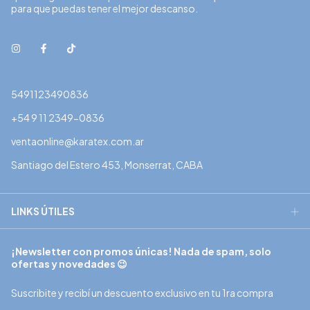
para que puedas tener el mejor descanso.
5491123490836
+54 9 11 2349-0836
ventaonline@karatex.com.ar
Santiago del Estero 453, Monserrat, CABA
LINKS ÚTILES
¡Newsletter con promos únicas! Nada de spam, solo
ofertas y novedades 😉
Suscribite y recibí un descuento exclusivo en tu 1ra compra