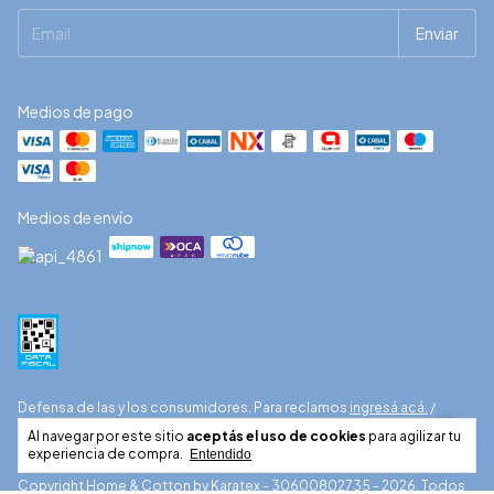
Medios de pago
Medios de envío
Defensa de las y los consumidores. Para reclamos
ingresá acá.
/
Botón de arrepentimiento
Al navegar por este sitio
aceptás el uso de cookies
para agilizar tu
experiencia de compra.
Entendido
Copyright Home & Cotton by Karatex - 30600802735 - 2026. Todos