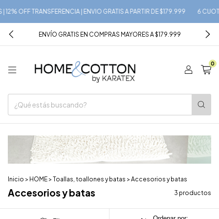
 12% OFF TRANSFERENCIA | ENVIO GRATIS A PARTIR DE $179.999
6 CUOTAS
ENVÍO GRATIS EN COMPRAS MAYORES A $179.999
0
Inicio
>
HOME
>
Toallas, toallones y batas
>
Accesorios y batas
Accesorios y batas
3 productos
Ordenar por: