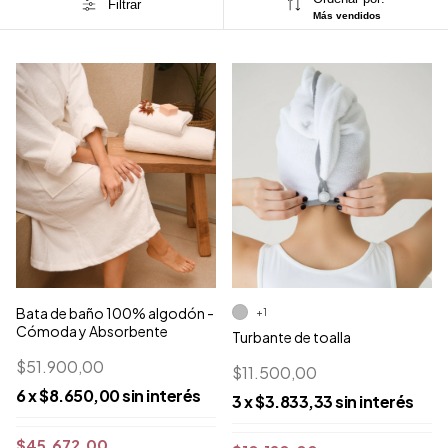
Filtrar
Más vendidos
Bata de baño 100% algodón -
+1
Cómoda y Absorbente
Turbante de toalla
$51.900,00
$11.500,00
6
x
$8.650,00
sin interés
3
x
$3.833,33
sin interés
$45.672,00