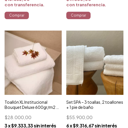
con
transferencia
con
transferencia
Comprar
Set SPA – 3 toallas, 2 toallones
Toallón XL Institucional
+ 1 pie de baño
Bouquet Deluxe 600gr/m2 —
100% algodón
$55.900,00
$28.000,00
6
x
$9.316,67
sin interés
3
x
$9.333,33
sin interés