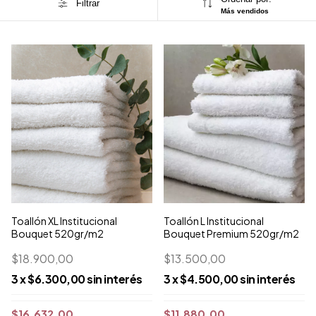
Filtrar
Más vendidos
Toallón XL Institucional
Toallón L Institucional
Bouquet 520gr/m2
Bouquet Premium 520gr/m2
$18.900,00
$13.500,00
3
x
$6.300,00
sin interés
3
x
$4.500,00
sin interés
$16.632,00
$11.880,00