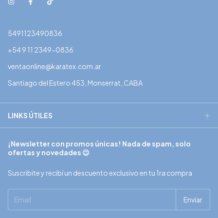
5491123490836
+54 9 11 2349-0836
ventaonline@karatex.com.ar
Santiago del Estero 453, Monserrat, CABA
LINKS ÚTILES
¡Newsletter con promos únicas! Nada de spam, solo
ofertas y novedades 😉
Suscribite y recibí un descuento exclusivo en tu 1ra compra