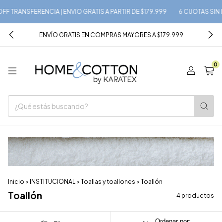
RANSFERENCIA | ENVIO GRATIS A PARTIR DE $179.999
6 CUOTAS SIN INTERÉ
ENVÍO GRATIS EN COMPRAS MAYORES A $179.999
0
Inicio
>
INSTITUCIONAL
>
Toallas y toallones
>
Toallón
Toallón
4 productos
Ordenar por: